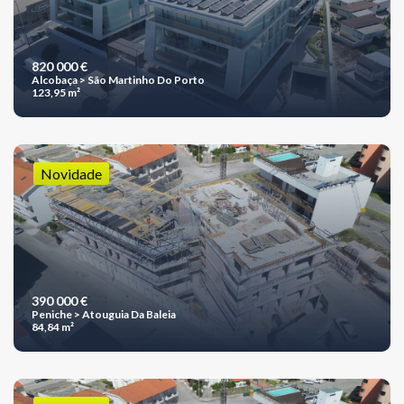
820 000 €
Alcobaça > São Martinho Do Porto
123,95 m²
Novidade
390 000 €
Peniche > Atouguia Da Baleia
84,84 m²