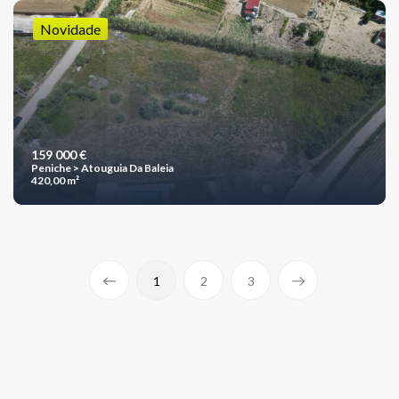
Novidade
159 000 €
Peniche > Atouguia Da Baleia
420,00 m²
1
2
3