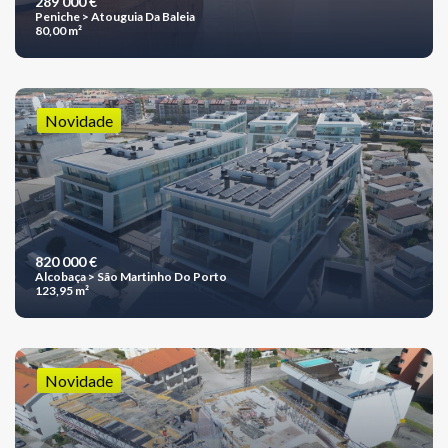
289 000 €
Peniche > Atouguia Da Baleia
80,00 m²
Novidade
820 000 €
Alcobaça > São Martinho Do Porto
123,95 m²
Novidade