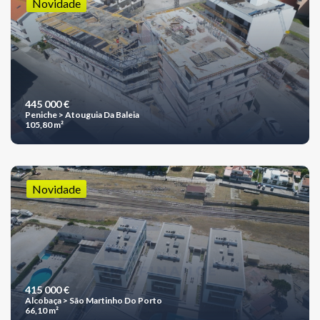
Novidade
445 000 €
Peniche > Atouguia Da Baleia
105,80 m²
Novidade
415 000 €
Alcobaça > São Martinho Do Porto
66,10 m²