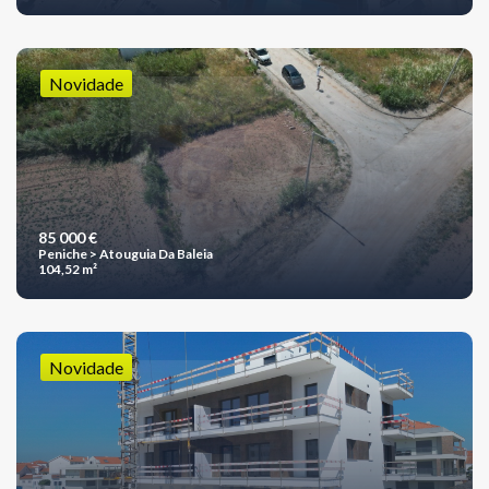
Novidade
85 000 €
Peniche > Atouguia Da Baleia
104,52 m²
Novidade