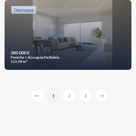
Destaque
380 000 €
Peniche > Atouguia Da Baleia
115,09 m²
1
2
3