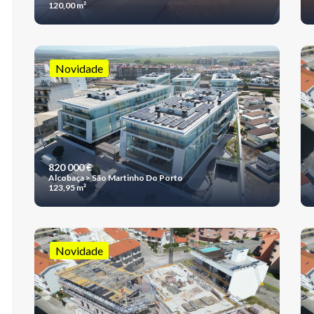
120,00 m²
Novidade
820 000 €
Alcobaça > São Martinho Do Porto
123,95 m²
Novidade