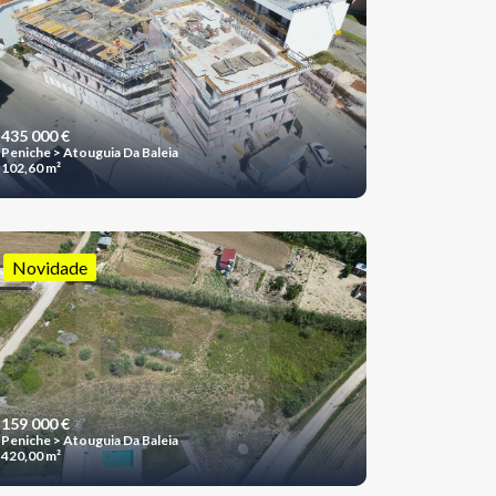
435 000 €
Peniche > Atouguia Da Baleia
102,60 m²
Novidade
159 000 €
Peniche > Atouguia Da Baleia
420,00 m²