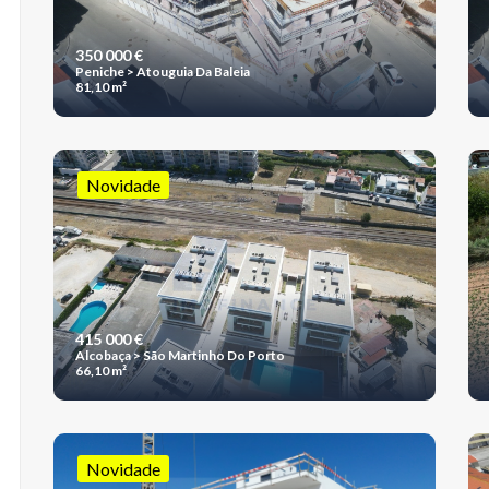
350 000 €
Peniche > Atouguia Da Baleia
81,10 m²
Novidade
415 000 €
Alcobaça > São Martinho Do Porto
66,10 m²
Novidade