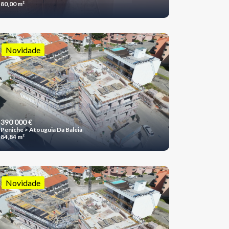
80,00 m²
Novidade
390 000 €
Peniche > Atouguia Da Baleia
84,84 m²
Novidade