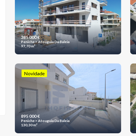
385 000 €
Peniche > Atouguia Da Baleia
97,70 m²
Novidade
895 000 €
Peniche > Atouguia Da Baleia
130,30 m²