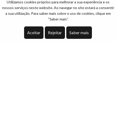
Utilizamos cookies próprios para melhorar a sua experiência e os
nossos serviços neste website. Ao navegar no site estará a consentir
a sua utilização. Para saber mais sobre o uso de cookies, clique em
“Saber mais”.
Aceitar
Rejeitar
Saber mais
Descrição
Este excelente apartamento T3 novo e moderno.
Está localizado a cerca de 250 metros das praias da